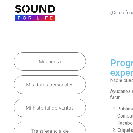
¿Cómo fun
Prog
Mi cuenta
expe
Nadie puede
Mis datos personales
Ayúdanos a
fácil:
Mi historial de ventas
Publica
Compart
Faceboo
Etiquét
Transferencia de